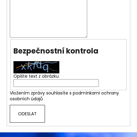
Bezpečnostní kontrola
Opište text z obrázku
Vložením zprávy souhlasíte s
podmínkami ochrany
osobních údajů
ODESLAT
Z