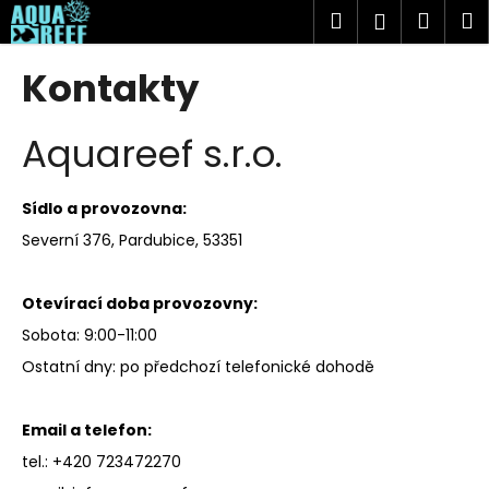
K
Přejít
Hledat
Náku
M
Přihlášen
na
o
obsah
Zpět
Zpět
košík
š
Kontakty
í
C
k
Aquareef s.r.o.
o
p
o
Sídlo a provozovna:
t
Severní 376, Pardubice, 53351
ř
e
Otevírací doba provozovny:
b
Sobota: 9:00-11:00
u
Ostatní dny: po předchozí telefonické dohodě
j
e
t
Email a telefon:
e
tel.: +420 723472270
n