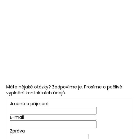
č
u
j
e
m
e
Máte nějaké otázky? Zodpovíme je. Prosíme o pečlivé
vyplnění kontaktních údajů.
Jméno a příjmení
E-mail
Zpráva