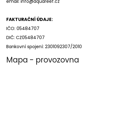
email:
info@aquareef.cz
a
j
FAKTURAČNÍ ÚDAJE:
í
IČO: 05484707
t
DIČ: CZ05484707
?
Bankovní spojení: 2301092307/2010
Mapa - provozovna
HLEDAT
D
o
p
o
r
u