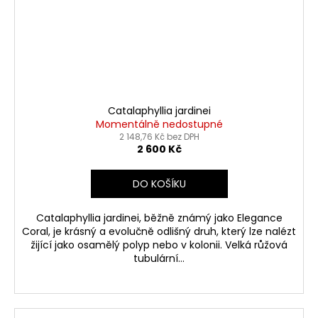
i
a
a
j
í
r
t
y
?
b
Catalaphyllia jardinei
Momentálně nedostupné
y
2 148,76 Kč bez DPH
2 600 Kč
HLEDAT
DO KOŠÍKU
Catalaphyllia jardinei, běžně známý jako Elegance
D
Coral, je krásný a evolučně odlišný druh, který lze nalézt
o
žijící jako osamělý polyp nebo v kolonii. Velká růžová
p
tubulární...
o
r
u