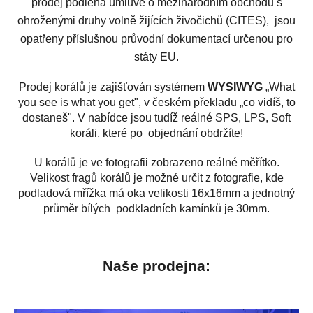
prodej podléhá úmluvě o mezinárodním obchodu s
ohroženými druhy volně žijících živočichů (CITES), jsou
opatřeny příslušnou průvodní dokumentací určenou pro
státy EU.
Prodej korálů je zajišťován systémem
WYSIWYG
„What
you see is what you get", v českém překladu „co vidíš, to
dostaneš". V nabídce jsou tudíž reálné SPS, LPS, Soft
koráli, které po objednání obdržíte!
U korálů je ve fotografii zobrazeno reálné měřítko.
Velikost fragů korálů je možné určit z fotografie, kde
podladová mřížka má oka velikosti 16x16mm a jednotný
průměr bílých podkladních kamínků je 30mm.
Naše prodejna: