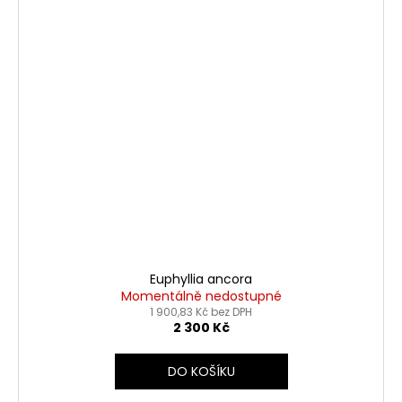
č
u
j
e
m
e
Euphyllia ancora
Momentálně nedostupné
1 900,83 Kč bez DPH
2 300 Kč
DO KOŠÍKU