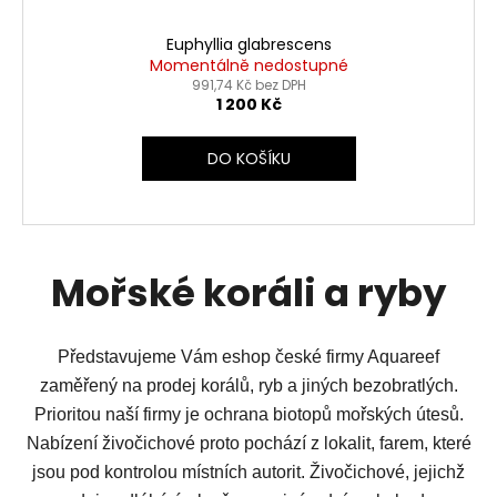
Euphyllia glabrescens
Momentálně nedostupné
991,74 Kč bez DPH
1 200 Kč
DO KOŠÍKU
Mořské koráli a ryby
Představujeme Vám eshop české firmy Aquareef
zaměřený na prodej korálů, ryb a jiných bezobratlých.
Prioritou naší firmy je ochrana biotopů mořských útesů.
Nabízení živočichové proto pochází z lokalit, farem, které
jsou pod kontrolou místních autorit. Živočichové, jejichž